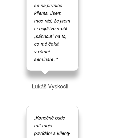
se na prvního
klienta. Jsem
moc rád, že jsem
si nejdříve mohl
„sáhnout“ na to,
co mě čeká
v rámci
semináře. “
Lukáš Vyskočil
„Konečně bude
mít moje
povídání s klienty